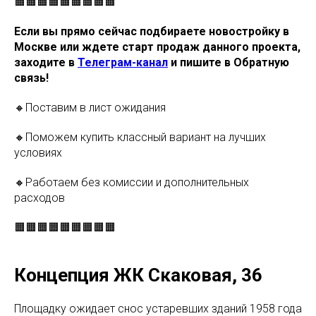
🟧🟧🟧🟧🟧🟧🟧🟧🟧
Если вы прямо сейчас подбираете новостройку в
Москве или ждете старт продаж данного проекта,
заходите в
Телеграм-канал
и пишите в Обратную
связь!
🔸Поставим в лист ожидания
🔸Поможем купить классный вариант на лучших
условиях
🔸Работаем без комиссии и дополнительных
расходов
🟧🟧🟧🟧🟧🟧🟧🟧🟧
Концепция ЖК Скаковая, 36
Площадку ожидает снос устаревших зданий 1958 года