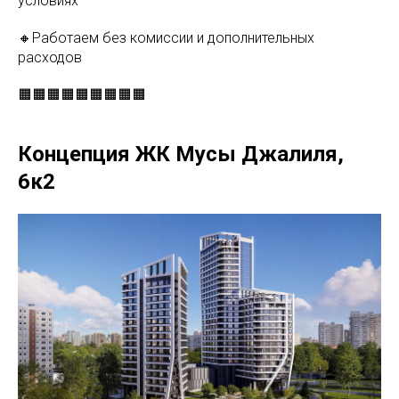
условиях
🔸Работаем без комиссии и дополнительных
расходов
🟧🟧🟧🟧🟧🟧🟧🟧🟧
Концепция ЖК Мусы Джалиля,
6к2