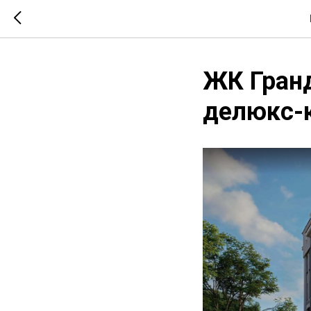
ЖК Гранд
делюкс-к