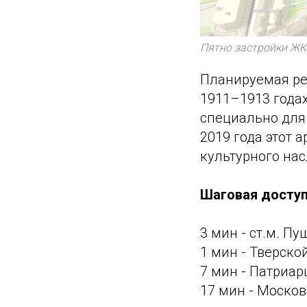
Пятно застройки ЖК 
Планируемая рек
1911–1913 года
специально для
2019 года этот
культурного на
Шаговая доступ
3 мин - ст.м. Пу
1 мин - Тверско
7 мин - Патриар
17 мин - Моско