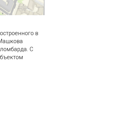
остроенного в
 Машкова
 ломбарда. С
объектом