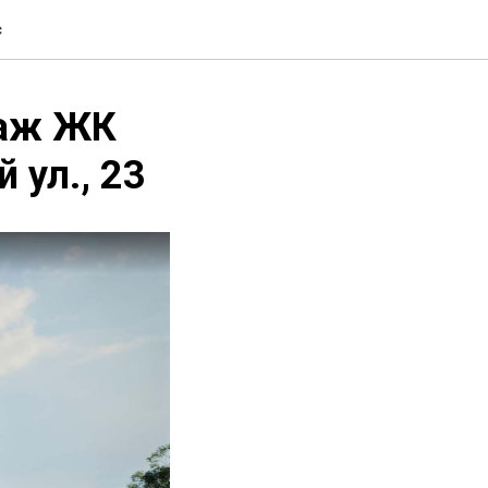
с
даж ЖК
 ул., 23