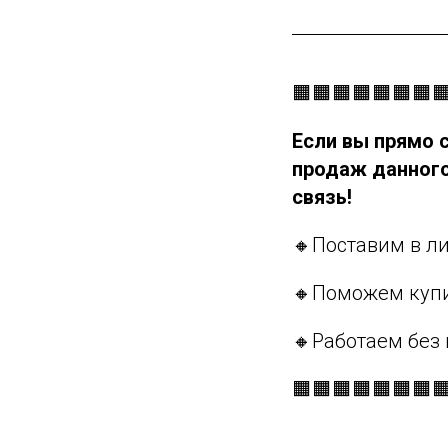
🟧🟧🟧🟧🟧🟧🟧
Если вы прямо 
продаж данного
связь!
🔸Поставим в л
🔸Поможем купи
🔸Работаем без
🟧🟧🟧🟧🟧🟧🟧