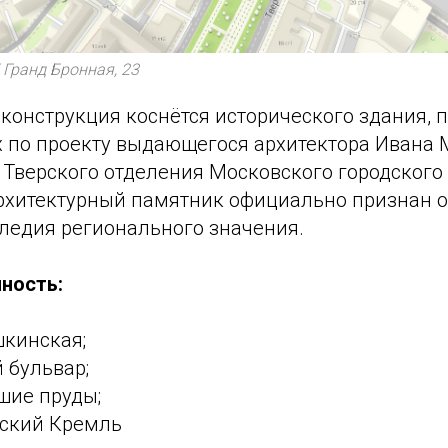
Гранд Бронная, 23
онструкция коснётся исторического здания, п
х по проекту выдающегося архитектора Ивана
 Тверского отделения Московского городского
 архитектурный памятник официально признан 
следия регионального значения.
ность:
шкинская;
й бульвар;
шие пруды;
вский Кремль