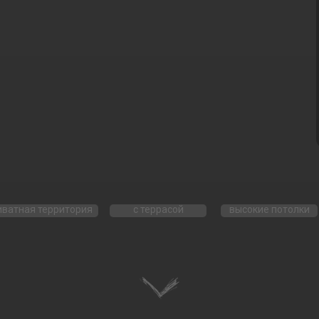
иватная территория
с террасой
высокие потолки